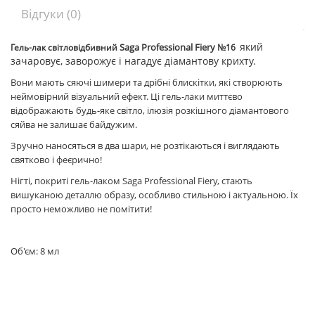
Відгуки (0)
який
Saga Professional Fiery
Гель-лак світловідбивний
№16
зачаровує, заворожує і нагадує діамантову крихту.
Вони мають сяючі шимери та дрібні блискітки, які створюють
неймовірний візуальний ефект. Ці гель-лаки миттєво
відображають будь-яке світло, ілюзія розкішного діамантового
сяйва не залишає байдужим.
Зручно наносяться в два шари, не розтікаються і виглядають
святково і феєрично!
Нігті, покриті гель-лаком Saga Professional Fiery, стають
вишуканою деталлю образу, особливо стильною і актуальною. Їх
просто неможливо не помітити!
Об'єм: 8 мл