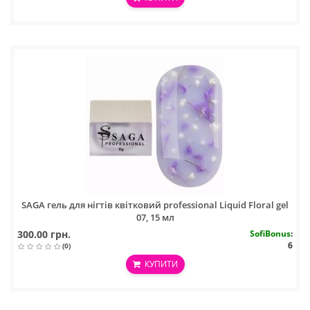
SAGA гель для нігтів квітковий professional Liquid Floral gel
07, 15 мл
300.00 грн.
SofiBonus
:
6
(0)
КУПИТИ