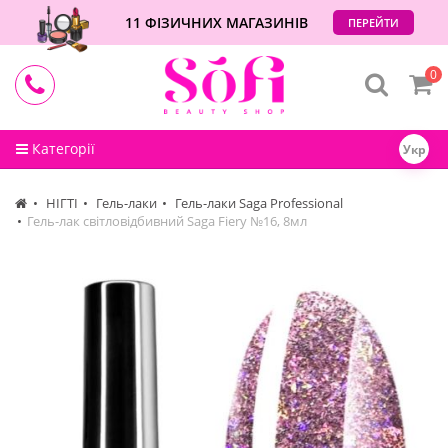
11 ФІЗИЧНИХ МАГАЗИНІВ
ПЕРЕЙТИ
0
Категорії
Укр
НІГТІ
Гель-лаки
Гель-лаки Saga Professional
Гель-лак світловідбивний Saga Fiery №16, 8мл