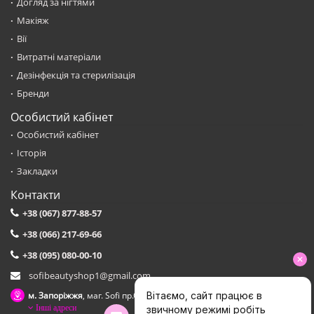
Догляд за нігтями
Макіяж
Вії
Витратні матеріали
Дезінфекція та стерилізація
Бренди
Особистий кабінет
Особистий кабінет
Історія
Закладки
Контакти
+38 (067) 877-88-57
+38 (066) 217-69-66
+38 (095) 080-00-10
sofibeautyshop1@gmail.com
м. Запоріжжя
, маг. Sofi пр.Соборний,153 зуп. Сталеварiв
Інші адреси