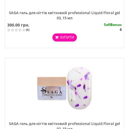
SAGA гель для нігтів квітковий professional Liquid Floral gel
03, 15 мл
300.00 грн.
SofiBonus
:
6
(0)
КУПИТИ
SAGA гель для нігтів квітковий professional Liquid Floral gel
02, 15 мл