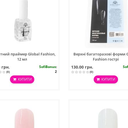
тний праймер Global Fashion,
Верхні багаторазові форми G
12 мл
Fashion гострі
 грн.
SofiBonus
:
130.00 грн.
So
2
(0)
(0)
КУПИТИ
КУПИТИ