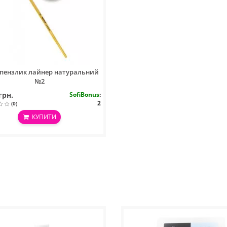
 пензлик лайнер натуральний
№2
грн.
SofiBonus
:
2
(0)
КУПИТИ