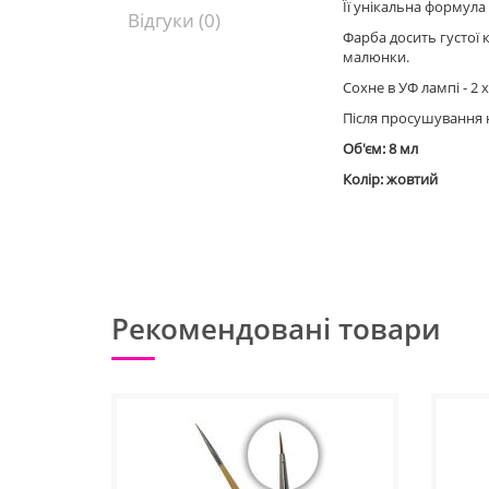
Її унікальна формула
Відгуки (0)
Фарба досить густої 
малюнки.
Сохне в УФ лампі - 2 х
Після просушування 
Об'єм: 8 мл
Колір: жовтий
Рекомендовані товари