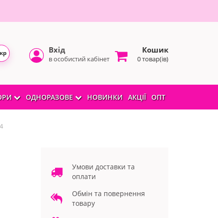
Вхід
Кошик
кр
в особистий кабінет
0 товар(ів)
БОРИ
ОДНОРАЗОВЕ
НОВИНКИ
АКЦІЇ
ОПТ
4
Умови доставки та
оплати
Обмін та повернення
товару