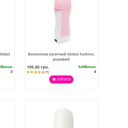
lobal
Воскоплав касетний Global Fashion,
рожевий
fiBonus
:
195.00 грн.
SofiBonus
:
3
4
(1)
КУПИТИ