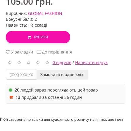
105.00 грн.
Виробник:
GLOBAL FASHION
Бонусні бали: 2
Наявність: На складі
КУПИТИ
У закладки
До порівняння
0 відгуків
/
Написати відгук
Замовити в один клік!
20
людей зараз переглядають цей товар
13
придбали за останні 36 годин
shion
створена не тільки для художнього розпису на нігтях, але і для