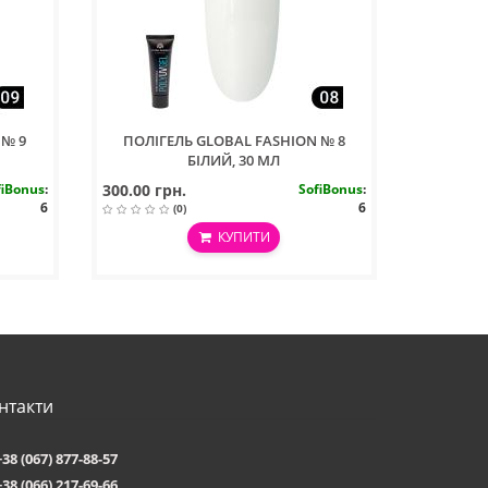
 № 9
ПОЛІГЕЛЬ GLOBAL FASHION № 8
БІЛИЙ, 30 МЛ
fiBonus
:
300.00 грн.
SofiBonus
:
6
6
(0)
КУПИТИ
нтакти
+38 (067) 877-88-57
+38 (066) 217-69-66