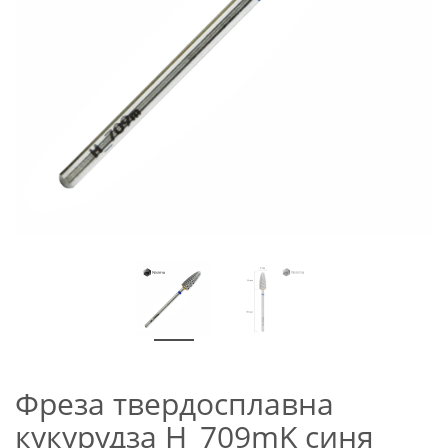
Фреза твердосплавна
кукурудза H_709mK синя