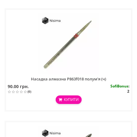
Насадка алмазна P863f018 полум'я (ч)
90.00 грн.
SofiBonus
:
2
(0)
КУПИТИ