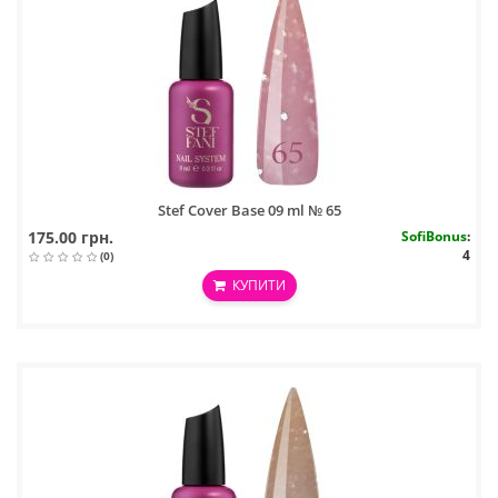
Stef Cover Base 09 ml № 65
175.00 грн.
SofiBonus
:
4
(0)
КУПИТИ