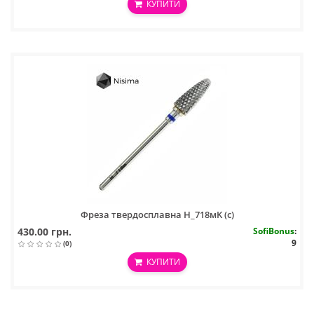
КУПИТИ
Фреза твердосплавна H_718мK (с)
430.00 грн.
SofiBonus
:
9
(0)
КУПИТИ