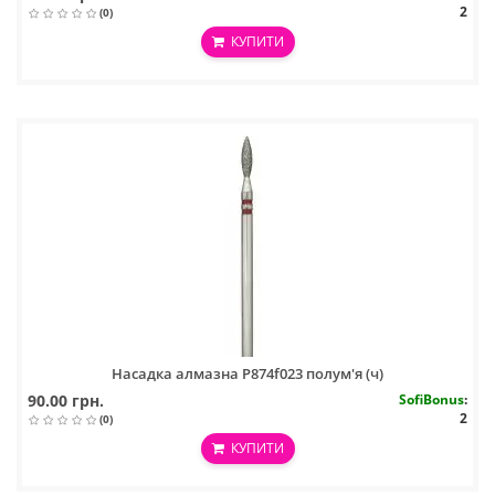
2
(0)
КУПИТИ
Насадка алмазна P874f023 полум'я (ч)
90.00 грн.
SofiBonus
:
2
(0)
КУПИТИ