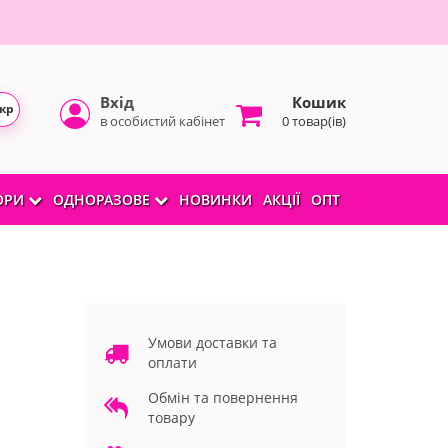
Вхід
Кошик
кр
в особистий кабінет
0 товар(ів)
БОРИ
ОДНОРАЗОВЕ
НОВИНКИ
АКЦІЇ
ОПТ
Умови доставки та
оплати
Обмін та повернення
товару