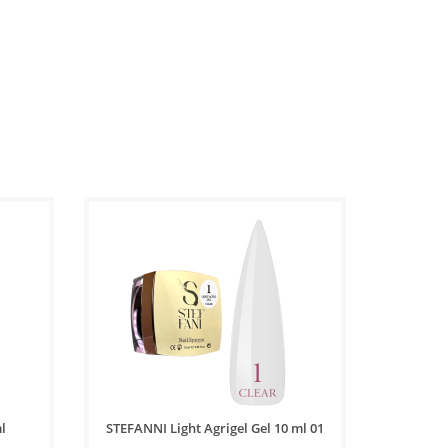
ml
STEFANNI Light Agrigel Gel 10 ml 01