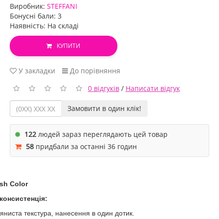
Виробник:
STEFFANI
Бонусні бали: 3
Наявність: На складі
КУПИТИ
У закладки
До порівняння
0 відгуків
/
Написати відгук
Замовити в один клік!
122
людей зараз переглядають цей товар
58
придбали за останні 36 годин
sh Color
 консистенція:
ляниста текстура, нанесення в один дотик.