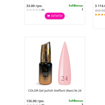
33.00 грн.
SofiBonus
:
3 114.
1
(0)
460.00
КУПИТИ
COLOR Gel polish Steffani (9мл) № 24
135.00 грн.
SofiBonus
:
3
(0)