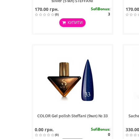
silver (5 мл) STEFFANI
170.00 грн.
SofiBonus
:
170.00
3
(0)
КУПИТИ
COLOR Gel polish Steffani (9мл) № 33
Sache
0.00 грн.
SofiBonus
:
330.00
0
(0)