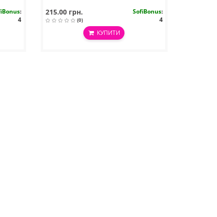
fiBonus
:
215.00 грн.
SofiBonus
:
4
4
(0)
КУПИТИ