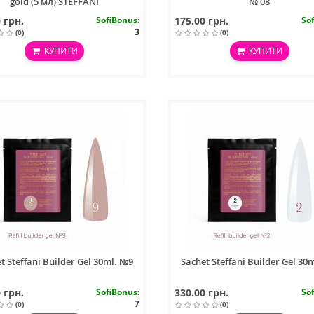
gold (5 мл) STEFFANI
№ 08
 грн.
SofiBonus
:
175.00 грн.
So
3
(0)
(0)
КУПИТИ
КУПИТИ
t Steffani Builder Gel 30ml. №9
Sachet Steffani Builder Gel 30
 грн.
SofiBonus
:
330.00 грн.
So
7
(0)
(0)