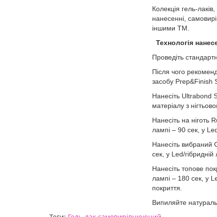
Колекція гель-лаків,
нанесенні, самовирі
іншими ТМ.
Технологія нанес
Проведіть стандартну
Після чого рекомен
засобу Prep&Finish St
Нанесіть Ultrabond 
матеріалу з нігтьов
Нанесіть на ніготь 
лампі – 90 сек, у Le
Нанесіть вибраний G
сек, у Led/гібридній 
Нанесіть топове пок
лампі – 180 сек, у L
покриття.
Випиляйте натураль
Теги:
Гель-лак самовирівнюючий