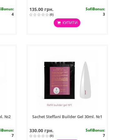
fiBonus
:
135.00 грн.
SofiBonus
:
4
3
(0)
КУПИТИ
ml. №2
Sachet Steffani Builder Gel 30ml. №1
fiBonus
:
330.00 грн.
SofiBonus
:
7
7
(0)