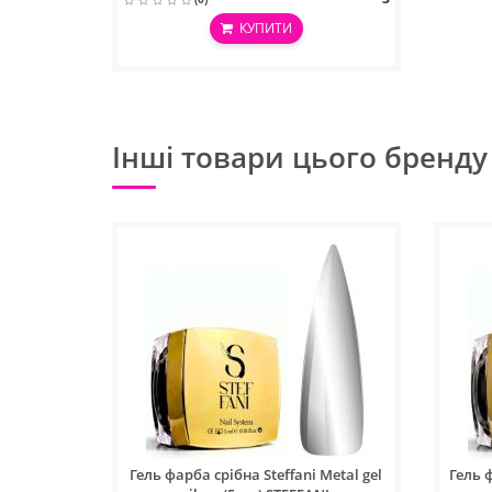
КУПИТИ
Інші товари цього бренду
Гель фарба срібна Steffani Metal gel
Гель ф