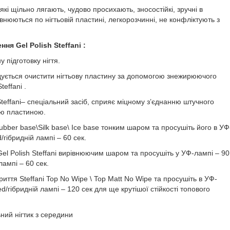
 які щільно лягають, чудово просихають, зносостійкі, зручні в
внюються по нігтьовій пластині, легкорозчинні, не конфліктують з
ення
Gel
Polish
Steffani
:
 підготовку нігтя.
дується очистити нігтьову пластину за допомогою знежирюючого
effani .
Steffani– спеціальний засіб, сприяє міцному з’єднанню штучного
ою пластиною.
Rubber base\Silk base\ Ice base тонким шаром та просушіть його в УФ
d/гібридній лампі – 60 сек.
el Polish Steffani вирівнюючим шаром та просушіть у УФ-лампі – 90
лампі – 60 сек.
риття Steffani Top No Wipe \ Top Matt No Wipe та просушіть в УФ-
ed/гібридній лампі – 120 сек для ще крутішої стійкості топового
ний нігтик з середини