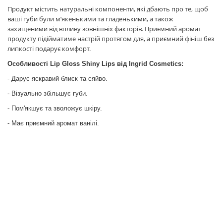
Продукт містить натуральні компоненти, які дбають про те, щоб
ваші губи були м’якенькими та гладенькими, а також
захищеними від впливу зовнішніх факторів. Приємний аромат
продукту підійматиме настрій протягом для, а приємний фініш без
липкості подарує комфорт.
Особливості Lip Gloss Shiny Lips від Ingrid Cosmetics:
- Дарує яскравий блиск та сяйво.
- Візуально збільшує губи.
- Пом'якшує та зволожує шкіру.
- Має приємний аромат ванілі.