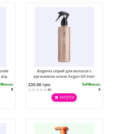
onde
Bogenia спрей для волосся з
 від
аргановою олією Argan Oil Hair
л
Spray №004 250 мл
fiBonus
:
220.00 грн.
SofiBonus
:
8
4
(0)
КУПИТИ