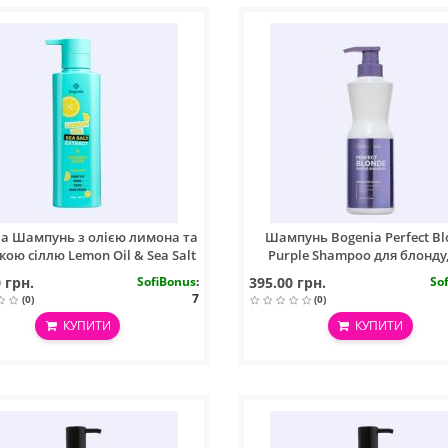
ia Шампунь з олією лимона та
Шампунь Bogenia Perfect Bl
ою сіллю Lemon Oil & Sea Salt
Purple Shampoo для блонду,
Shampoo №001 450 мл
жовтизни волосся, 500 м
 грн.
SofiBonus
:
395.00 грн.
So
7
(0)
(0)
КУПИТИ
КУПИТИ