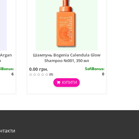
 Argan
Шампунь Bogenia Calendula Glow
л
Shampoo №001, 350 мл
fiBonus
:
0.00 грн.
SofiBonus
:
6
0
(0)
КУПИТИ
нтакти