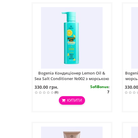
Bogenia Кондиціонер Lemon Oil &
Bogen
Sea Salt Conditioner №002 з морською
морськ
сіллю й олією лимона 450 мл
330.00 грн.
SofiBonus
:
330.00
7
(0)
КУПИТИ