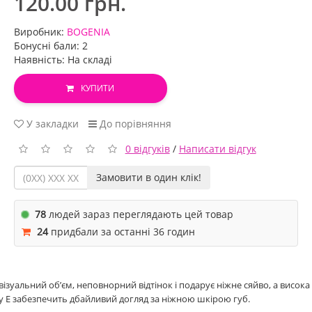
120.00 грн.
Виробник:
BOGENIA
Бонусні бали: 2
Наявність: На складі
КУПИТИ
У закладки
До порівняння
0 відгуків
/
Написати відгук
Замовити в один клік!
78
людей зараз переглядають цей товар
24
придбали за останні 36 годин
візуальний обʼєм, неповнорний відтінок і подарує ніжне сяйво, а висока
у Е забезпечить дбайливий догляд за ніжною шкірою губ.