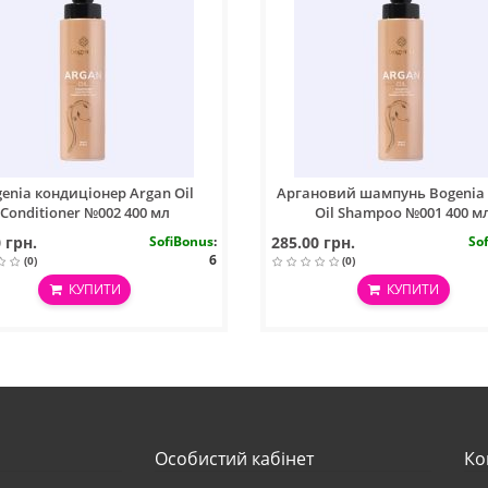
enia кондиціонер Argan Oil
Аргановий шампунь Bogenia
Conditioner №002 400 мл
Oil Shampoo №001 400 м
 грн.
SofiBonus
:
285.00 грн.
So
6
(0)
(0)
КУПИТИ
КУПИТИ
Особистий кабінет
Ко