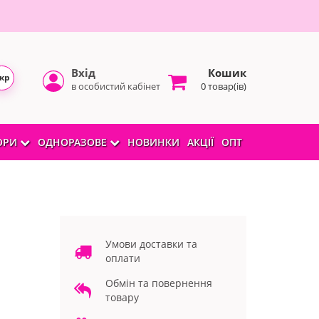
Вхід
Кошик
кр
в особистий кабінет
0 товар(ів)
БОРИ
ОДНОРАЗОВЕ
НОВИНКИ
АКЦІЇ
ОПТ
Умови доставки та
оплати
Обмін та повернення
товару