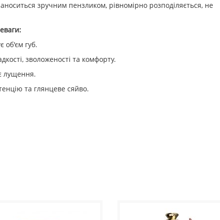
наноситься зручним пензликом, рівномірно розподіляється, не
еваги:
є об'єм губ.
адкості, зволоженості та комфорту.
ає лущення.
тенцію та глянцеве сяйво.