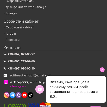
Витратні матеріали
Дезінфекція та стерилізація
Бренди
Особистий кабінет
Особистий кабінет
Історія
Закладки
Контакти
+38 (067) 877-88-57
+38 (066) 217-69-66
+38 (095) 080-00-10
sofibeautyshop1@gmail.com
м. Запоріжжя
, маг. Sofi пр.Соборний,153 зуп. Сталеварiв
Інші адреси