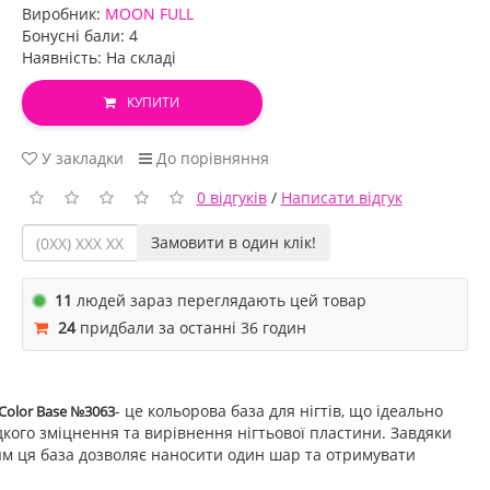
Виробник:
MOON FULL
Бонусні бали: 4
Наявність: На складі
КУПИТИ
У закладки
До порівняння
0 відгуків
/
Написати відгук
Замовити в один клік!
11
людей зараз переглядають цей товар
24
придбали за останні 36 годин
- це кольорова база для нігтів, що ідеально
olor Base №3063
кого зміцнення та вирівнення нігтьової пластини. Завдяки
ям ця база дозволяє наносити один шар та отримувати