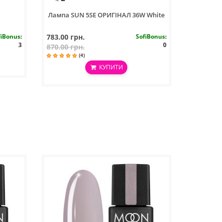
Лампа SUN 5SE ОРИГІНАЛ 36W White
fiBonus
:
783.00 грн.
SofiBonus
:
3
0
870.00 грн.
(4)
КУПИТИ