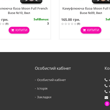
лююча база Moon Full French
Камуфлююча база Moon Full 
Base №10, 8мл
Base №09, 8мл
 грн.
SofiBonus
:
165.00 грн.
So
3
(0)
(0)
КУПИТИ
КУПИТИ
Особистий кабінет
Ко
Особистий кабінет
Історія
Закладки