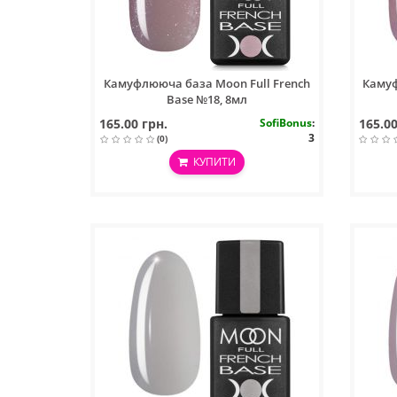
Камуфлююча база Moon Full French
Камуф
Base №18, 8мл
165.00 грн.
SofiBonus
:
165.00
3
(0)
КУПИТИ