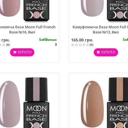
лююча база Moon Full French
Камуфлююча база Moon Full 
Base №16, 8мл
Base №13, 8мл
 грн.
SofiBonus
:
165.00 грн.
So
3
(0)
(0)
КУПИТИ
КУПИТИ