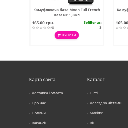
Камуфлююча база Moon Full French
Камуф
Base №11, 8мл
165.00 грн.
SofiBonus
:
165.00
3
(0)
КУПИТИ
Карта сайта
Каталог
Доставка і оплата
Нігті
Про нас
Догляд за нігтями
Новини
Макіяж
Вакансії
Вії