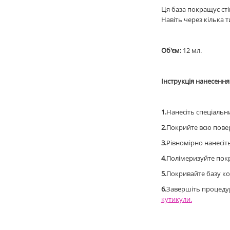
Ця база покращує ст
Навіть через кілька 
Об'єм:
12 мл.
Інструкція нанесенн
1.
Нанесіть спеціальни
2.
Покрийте всю пове
3.
Рівномірно нанесіт
4.
Полімеризуйте покри
5.
Покривайте базу ко
6.
Завершіть процеду
кутикули.