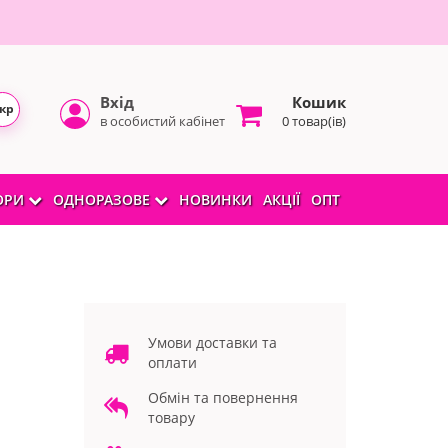
Вхід
Кошик
кр
в особистий кабінет
0 товар(ів)
БОРИ
ОДНОРАЗОВЕ
НОВИНКИ
АКЦІЇ
ОПТ
Умови доставки та
оплати
Обмін та повернення
товару