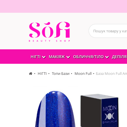
НІГТІ
МАКІЯЖ
ОБЛИЧЧЯ/ТІЛО
ДЕПІЛЯ
НІГТІ
Топи Бази
Moon Full
База Moon Full A