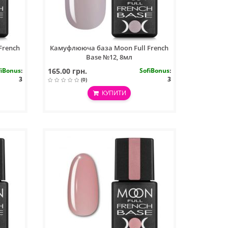
French
Камуфлююча база Moon Full French
Base №12, 8мл
fiBonus
:
165.00 грн.
SofiBonus
:
3
3
(0)
КУПИТИ