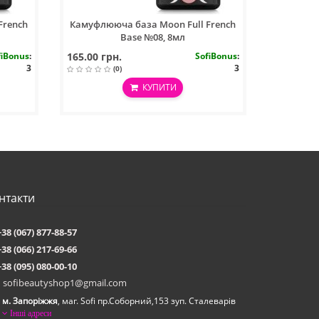
French
Камуфлююча база Moon Full French
Base №08, 8мл
fiBonus
:
165.00 грн.
SofiBonus
:
3
3
(0)
КУПИТИ
нтакти
+38 (067) 877-88-57
+38 (066) 217-69-66
+38 (095) 080-00-10
sofibeautyshop1@gmail.com
м. Запоріжжя
, маг. Sofi пр.Соборний,153 зуп. Сталеварiв
Інші адреси