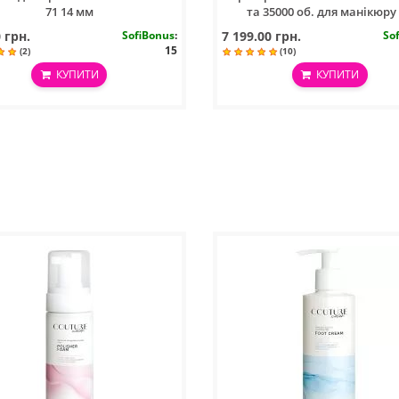
71 14 мм
та 35000 об. для манікюру
педикюру
 грн.
SofiBonus
:
7 199.00 грн.
So
15
(2)
(10)
КУПИТИ
КУПИТИ