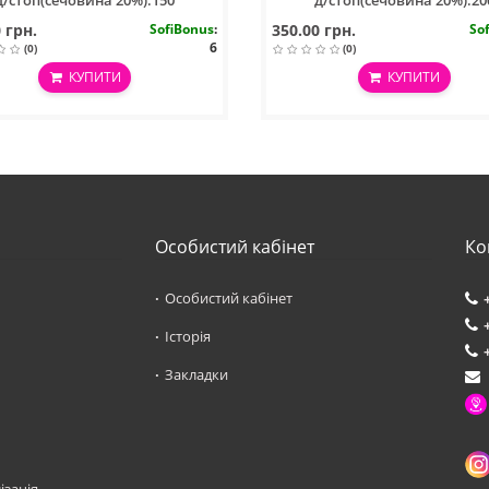
д/стоп(сечовина 20%).150
д/стоп(сечовина 20%).20
мл/Keratolytic Foam
мл/Keratolytic Spray
 грн.
SofiBonus
:
350.00 грн.
So
6
(0)
(0)
КУПИТИ
КУПИТИ
Особистий кабінет
Ко
Особистий кабінет
Історія
Закладки