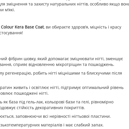
ля зміцнення та захисту натуральних нігтів, особливо якщо вон
и м’які.
 Colour Kera Base Coat
, ви обираєте здоров’я, міцність і красу
астосування!
ний фібрин шовку, який допомагає зміцнювати нігті, зменшує
ування, сприяє відновленню мікротріщин та пошкоджень.
лу регенерацію, робить нігті міцнішими та блискучими після
ератин живить і освітлює нігті, підтримує оптимальний рівень
овлює пошкоджені нігті.
ь як база під гель-лак, кольорові бази та гелі, рівномірно
подовжує стійкість декоративних покриттів.
юється, заповнюючи всі нерівності нігтьової пластини.
изькотемпературних матеріалів і має слабкий запах.