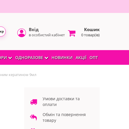
Вхід
Кошик
кр
в особистий кабінет
0 товар(ів)
БОРИ
ОДНОРАЗОВЕ
НОВИНКИ
АКЦІЇ
ОПТ
ованим кератином 9мл
Умови доставки та
оплати
Обмін та повернення
товару