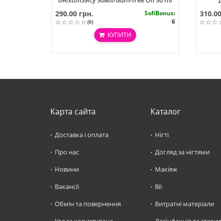
оніхолізису 30мл/Gum-Tree Oil 30 ml
290.00 грн.
SofiBonus
:
310.00
6
(0)
КУПИТИ
Карта сайта
Каталог
Доставка і оплата
Нігті
Про нас
Догляд за нігтями
Новини
Макіяж
Вакансії
Вії
Обмін та повернення
Витратні матеріали