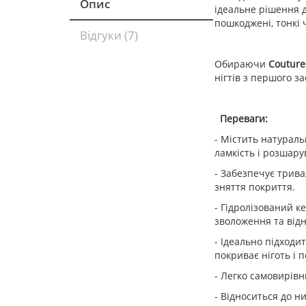
Опис
ідеальне рішення д
пошкоджені, тонкі ч
Відгуки (7)
Обираючи
Couture
нігтів з першого з
Переваги:
- Містить натураль
ламкість і розшар
- Забезпечує трива
зняття покриття.
- Гідролізований к
зволоження та відн
- Ідеально підходит
покриває ніготь і 
- Легко самовирівн
- Відноситься до н