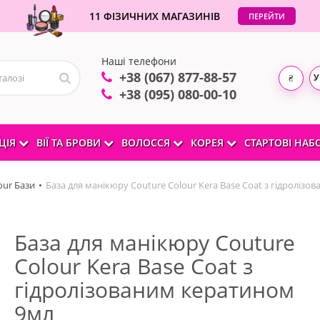
11 ФІЗИЧНИХ МАГАЗИНІВ
ПЕРЕЙТИ
Наші телефони
+38 (067) 877-88-57
У
₴
+38 (095) 080-00-10
ЦІЯ
ВІЇ ТА БРОВИ
ВОЛОССЯ
КОРЕЯ
СТАРТОВІ НА
our Бази
База для манікюру Couture Colour Kera Base Coat з гідроліз
База для манікюру Couture
Colour Kera Base Coat з
гідролізованим кератином
9мл