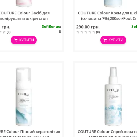
COUTURE Colour Засіб для
COUTURE Colour Крем для шкі
полірування шкіри стоп
(сечовина 7%),200мл/Foot C
50мл/Polisher Foam 150ml
200ml
 грн.
SofiBonus
:
290.00 грн.
So
6
(0)
(0)
КУПИТИ
КУПИТИ
RE Colour Пінний кератолітик
COUTURE Colour Спрей-керат