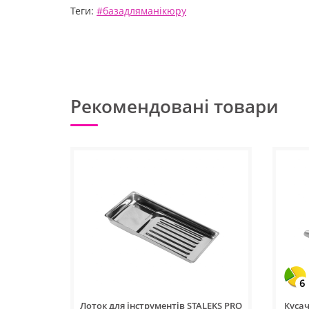
Теги:
#базадляманікюру
Рекомендовані товари
6
Лоток для інструментів STALEKS PRO
Кусач