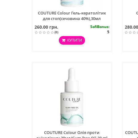
COUTURE Colour Гель-кератолітик
для стоп(сечовина 40%),30мл
1
260.00 грн.
SofiBonus
:
280.00
5
(0)
КУПИТИ
COUTURE Colour Олія проти
COUTU