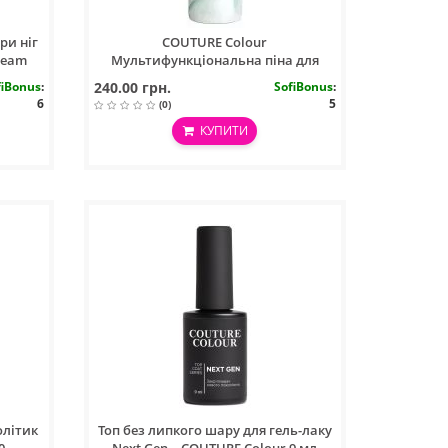
ри ніг
COUTURE Colour
ream
Мультифункціональна піна для
очищення стоп 150мл/Purify Foam
fiBonus
:
240.00 грн.
SofiBonus
:
6
5
(0)
КУПИТИ
олітик
Топ без липкого шару для гель-лаку