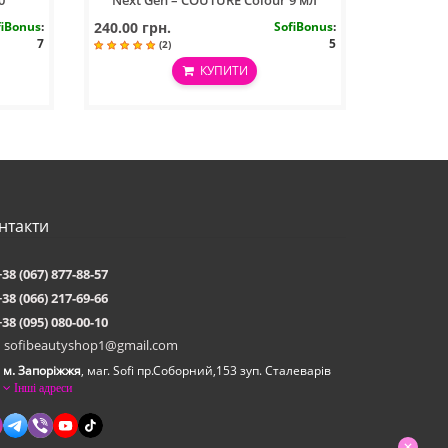
0
Next Gen – COUTURE Colour 9 мл
fiBonus
:
240.00 грн.
SofiBonus
:
7
5
(2)
КУПИТИ
нтакти
+38 (067) 877-88-57
+38 (066) 217-69-66
+38 (095) 080-00-10
sofibeautyshop1@gmail.com
м. Запоріжжя
, маг. Sofi пр.Соборний,153 зуп. Сталеварiв
Інші адреси