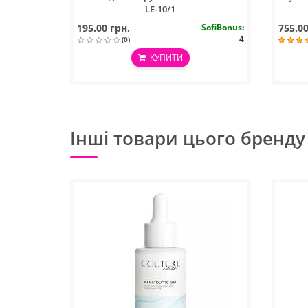
LE-10/1
195.00 грн.
SofiBonus
:
755.00
4
(0)
КУПИТИ
Інші товари цього бренду